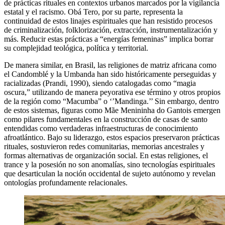
de prácticas rituales en contextos urbanos marcados por la vigilancia
estatal y el racismo. Obá Tero, por su parte, representa la
continuidad de estos linajes espirituales que han resistido procesos
de criminalización, folklorización, extracción, instrumentalización y
más. Reducir estas prácticas a “energías femeninas” implica borrar
su complejidad teológica, política y territorial.
De manera similar, en Brasil, las religiones de matriz africana como
el Candomblé y la Umbanda han sido históricamente perseguidas y
racializadas (Prandi, 1990), siendo catalogadas como “magia
oscura,” utilizando de manera peyorativa ese término y otros propios
de la región como “Macumba” o ‘’Mandinga.’’ Sin embargo, dentro
de estos sistemas, figuras como Mãe Menininha do Gantois emergen
como pilares fundamentales en la construcción de casas de santo
entendidas como verdaderas infraestructuras de conocimiento
afroatlántico. Bajo su liderazgo, estos espacios preservaron prácticas
rituales, sostuvieron redes comunitarias, memorias ancestrales y
formas alternativas de organización social. En estas religiones, el
trance y la posesión no son anomalías, sino tecnologías espirituales
que desarticulan la noción occidental de sujeto autónomo y revelan
ontologías profundamente relacionales.