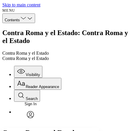
Skip to main content
MENU
Contents
Contra Roma y el Estado: Contra Roma y
el Estado
Contra Roma y el Estado
Contra Roma y el Estado
Visibility
Reader Appearance
Search
Sign In
Annotations
Enter search criteria
Execute s
Font
Search within:
Font style
CHAPTER
avatar
Yours
Serif
Sans-serif
TEXT