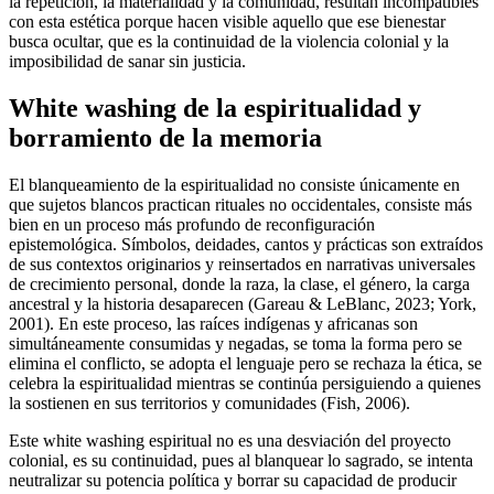
la repetición, la materialidad y la comunidad, resultan incompatibles
con esta estética porque hacen visible aquello que ese bienestar
busca ocultar, que es la continuidad de la violencia colonial y la
imposibilidad de sanar sin justicia.
White washing de la espiritualidad y
borramiento de la memoria
El blanqueamiento de la espiritualidad no consiste únicamente en
que sujetos blancos practican rituales no occidentales, consiste más
bien en un proceso más profundo de reconfiguración
epistemológica. Símbolos, deidades, cantos y prácticas son extraídos
de sus contextos originarios y reinsertados en narrativas universales
de crecimiento personal, donde la raza, la clase, el género, la carga
ancestral y la historia desaparecen (Gareau & LeBlanc, 2023; York,
2001). En este proceso, las raíces indígenas y africanas son
simultáneamente consumidas y negadas, se toma la forma pero se
elimina el conflicto, se adopta el lenguaje pero se rechaza la ética, se
celebra la espiritualidad mientras se continúa persiguiendo a quienes
la sostienen en sus territorios y comunidades (Fish, 2006).
Este white washing espiritual no es una desviación del proyecto
colonial, es su continuidad, pues al blanquear lo sagrado, se intenta
neutralizar su potencia política y borrar su capacidad de producir