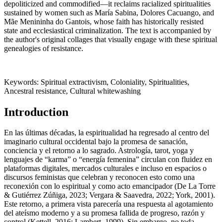
depoliticized and commodified—it reclaims racialized spiritualities
sustained by women such as María Sabina, Dolores Cacuango, and
Mãe Menininha do Gantois, whose faith has historically resisted
state and ecclesiastical criminalization. The text is accompanied by
the author's original collages that visually engage with these spiritual
genealogies of resistance.
Keywords: Spiritual extractivism, Coloniality, Spiritualities,
Ancestral resistance, Cultural whitewashing
Introduction
En las últimas décadas, la espiritualidad ha regresado al centro del
imaginario cultural occidental bajo la promesa de sanación,
conciencia y el retorno a lo sagrado. Astrología, tarot, yoga y
lenguajes de “karma” o “energía femenina” circulan con fluidez en
plataformas digitales, mercados culturales e incluso en espacios o
discursos feministas que celebran y reconocen esto como una
reconexión con lo espiritual y como acto emancipador (De La Torre
& Gutiérrez Zúñiga, 2023; Vergara & Saavedra, 2022; York, 2001).
Este retorno, a primera vista parecería una respuesta al agotamiento
del ateísmo moderno y a su promesa fallida de progreso, razón y
control (Kettell, 2016; Lambert, 1999). Sin embargo, no toda