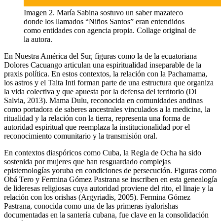
Imagen 2. María Sabina sostuvo un saber mazateco
donde los llamados “Niños Santos” eran entendidos
como entidades con agencia propia. Collage original de
la autora.
En Nuestra América del Sur, figuras como la de la ecuatoriana
Dolores Cacuango articulan una espiritualidad inseparable de la
praxis política. En estos contextos, la relación con la Pachamama,
los astros y el Taita Inti forman parte de una estructura que organiza
la vida colectiva y que apuesta por la defensa del territorio (Di
Salvia, 2013). Mama Dulu, reconocida en comunidades andinas
como portadora de saberes ancestrales vinculados a la medicina, la
ritualidad y la relación con la tierra, representa una forma de
autoridad espiritual que reemplaza la institucionalidad por el
reconocimiento comunitario y la transmisión oral.
En contextos diaspóricos como Cuba, la Regla de Ocha ha sido
sostenida por mujeres que han resguardado complejas
epistemologías yoruba en condiciones de persecución. Figuras como
Obá Tero y Fermina Gómez Pastrana se inscriben en esta genealogía
de lideresas religiosas cuya autoridad proviene del rito, el linaje y la
relación con los orishas (Argyriadis, 2005). Fermina Gómez
Pastrana, conocida como una de las primeras iyalorishas
documentadas en la santería cubana, fue clave en la consolidación