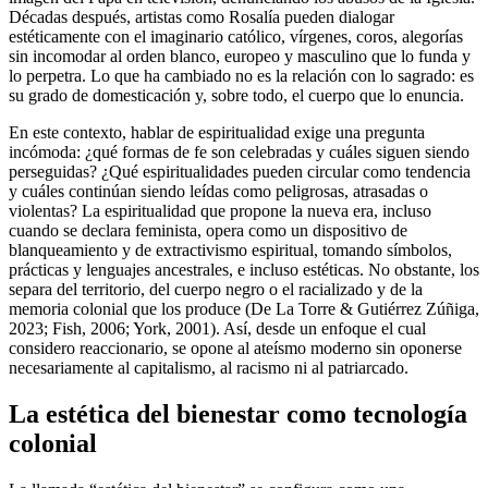
Décadas después, artistas como Rosalía pueden dialogar
estéticamente con el imaginario católico, vírgenes, coros, alegorías
sin incomodar al orden blanco, europeo y masculino que lo funda y
lo perpetra. Lo que ha cambiado no es la relación con lo sagrado: es
su grado de domesticación y, sobre todo, el cuerpo que lo enuncia.
En este contexto, hablar de espiritualidad exige una pregunta
incómoda: ¿qué formas de fe son celebradas y cuáles siguen siendo
perseguidas? ¿Qué espiritualidades pueden circular como tendencia
y cuáles continúan siendo leídas como peligrosas, atrasadas o
violentas? La espiritualidad que propone la nueva era, incluso
cuando se declara feminista, opera como un dispositivo de
blanqueamiento y de extractivismo espiritual, tomando símbolos,
prácticas y lenguajes ancestrales, e incluso estéticas. No obstante, los
separa del territorio, del cuerpo negro o el racializado y de la
memoria colonial que los produce (De La Torre & Gutiérrez Zúñiga,
2023; Fish, 2006; York, 2001). Así, desde un enfoque el cual
considero reaccionario, se opone al ateísmo moderno sin oponerse
necesariamente al capitalismo, al racismo ni al patriarcado.
La estética del bienestar como tecnología
colonial