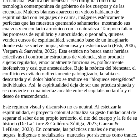
La llamada “estética del bienestar” se configura como una
tecnología contemporánea de gobierno de los cuerpos y de las
creencias. Mujeres blancas aparecen en vídeos hablando de
espiritualidad con lenguajes de calma, imágenes estéticamente
perfectas que las muestran quemando sahumerios, mostrando sus
cuarzos y en contacto armónico con la naturaleza. Tampoco faltan
las promesas de equilibrio y autocuidado, o peor aún, quienes
venden cursos de espiritualidad, sentando base de un imaginario
donde esta se vuelve limpia, silenciosa y deshistorizada (Fish, 2006;
Vergara & Saavedra, 2022). Esta estética no busca sanar heridas
colectivas ni confrontar estructuras de violencia, sino producir
sujetos regulados, emocionalmente funcionales, políticamente
inofensivos y casi que anestesiados. Bajo la retórica del bienestar, el
conflicto es evitado o directamente patologizado, la rabia es
descartada y el dolor histórico se traduce en “bloqueos energéticos”
individuales. Así, la espiritualidad deja de ser una práctica situada y
se convierte en una interfaz amable entre el capitalismo tardío y el
deseo de trascendencia.
Este régimen visual y discursivo no es neutral. Al estetizar la
espiritualidad, el proyecto colonial actualiza su gesto fundacional de
separar el saber de su propio territorio, el rito del cuerpo y la fe de su
historia (De La Torre & Gutiérrez Zúñiga, 2023; Gareau &
LeBlanc, 2023). En contraste, las prácticas rituales de mujeres
negras, indígenas o racializadas, marcadas por sistemas como trance,