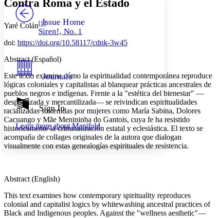
Contra Roma y el Estado
PROJECT
Others
Decrease font size
Increase font size
Issue Home
[1]
Yaré Colán
Siren!, No. 1
Decrease font size
Increase font size
doi:
https://doi.org/10.58117/cdnk-3w45
Your highlights
Color Scheme
Abstract (Español)
Resources
Light
Este texto examina cómo la espiritualidad contemporánea reproduce
Journals
lógicas coloniales y capitalistas al blanquear prácticas ancestrales de
Dark
pueblos negros e indígenas. Frente a la "estética del bienestar" —
Show all
despolitizada y mercantilizada— se reivindican espiritualidades
Annotation contrast
Sign In
racializadas sostenidas por mujeres como María Sabina, Dolores
Show all
Hide all
Low
abc
Cacuango y Mãe Menininha do Gantois, cuya fe ha resistido
Learn more about
Manifold
High
históricamente la criminalización estatal y eclesiástica. El texto se
abc
acompaña de collages originales de la autora que dialogan
Margins
visualmente con estas genealogías espirituales de resistencia.
Abstract (English)
Increase text margins
Decrease text margins
This text examines how contemporary spirituality reproduces
colonial and capitalist logics by whitewashing ancestral practices of
Black and Indigenous peoples. Against the "wellness aesthetic"—
Reset to Defaults