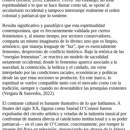
espiritualidad o lo que se hace llamar como tal, se opone al
secularismo occidental y tampoco interrumpe realmente el orden
colonial y patriarcal que lo sostiene.
Resulta significativo y paradójico que esta espiritualidad
contemporánea, que es frecuentemente validada por ciertos
feminismos y, al mismo tiempo, por sectores conservadores,
comparta un mismo imaginario de lo divino; uno que es limpio,
armónico, que maneja lenguaje de “luz”, que es esencialmente
femenino, desprovisto de conflicto histórico. Bajo la retórica de las
“energías femeninas”, se reactiva un modelo de sacralidad
netamente occidental, donde lo femenino aparece asociado a la
suavidad, la contención, la belleza y el cuidado, sin verse
interpelado por las condiciones raciales, económicas y políticas
desde las que estas nociones se producen. En este marco, lo
espiritual se vuelve compatible tanto con el mercado como con la
tradición, siempre y cuando no desestabilice las jerarquías existentes
(Vergara & Saavedra, 2022).
El contraste cultural es bastante ilustrativo de lo que hablamos. A
finales del siglo XX, figuras como Sinéad O’Connor fueron
expulsadas del circuito artístico y vetadas de la industria musical por
confrontar de manera directa al catolicismo institucional y a su poder
patriarcal— en el caso de O’Connor, concretamente, por romper la
imagen del Papa en televisión, denunciando los abusos de la Iglesia.